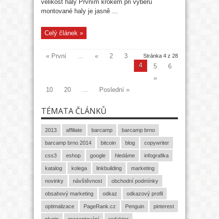
velikost haly Prvním krokem při výběru
montované haly je jasně ...
Celý článek »
« První
...
«
2
3
Stránka 4 z 28
4
5
6
»
10
20
...
Poslední »
TÉMATA ČLÁNKŮ
2013
affiliate
barcamp
barcamp brno
barcamp brno 2014
bitcoin
blog
copywriter
css3
eshop
google
hledáme
infografika
katalog
kolega
linkbuilding
marketing
novinky
návštěvnost
obchodní podmínky
obsahový marketing
odkaz
odkazový profil
optimalizace
PageRank.cz
Penguin
pinterest
plugin
prezentování
redaktor