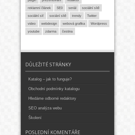
reklamní článek
SE0
seriál
sociální sítě
sociální síť
sociání sítě
trendy
Twitter
video
webdesign
webová grafika
Wordpress
youtube
zdarma
čestina
DŮLEŽITÉ STRÁNKY
Katalog – jak to funguje?
Obchodní podmínky katalogu
Hledáme odborné redaktory
SEO analýza webu
Školení
POSLEDNÍ KOMENTÁŘE