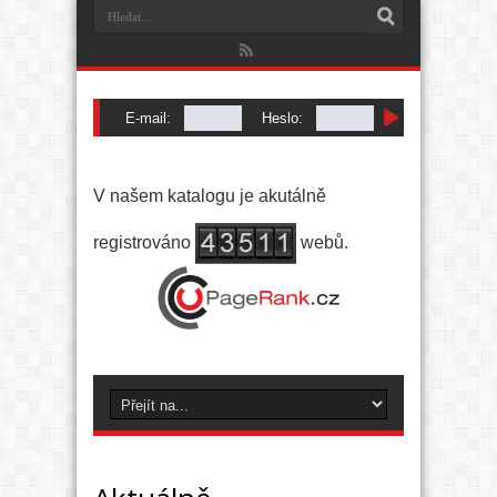
E-mail:
Heslo:
Registrace
|
Zapomenuté heslo
V našem katalogu je akutálně
registrováno
webů.