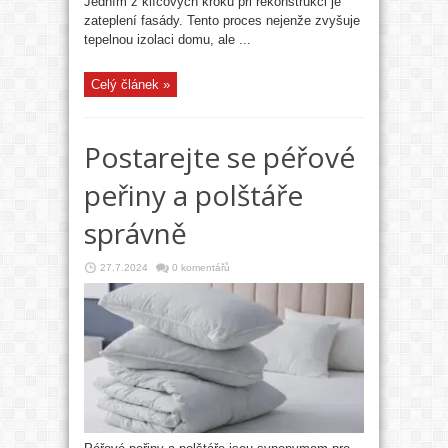
Jedním z klíčových kroků při rekonstrukci je
zateplení fasády. Tento proces nejenže zvyšuje
tepelnou izolaci domu, ale ...
Celý článek »
Postarejte se péřové
peřiny a polštáře
správně
27.7.2024
0 komentářů