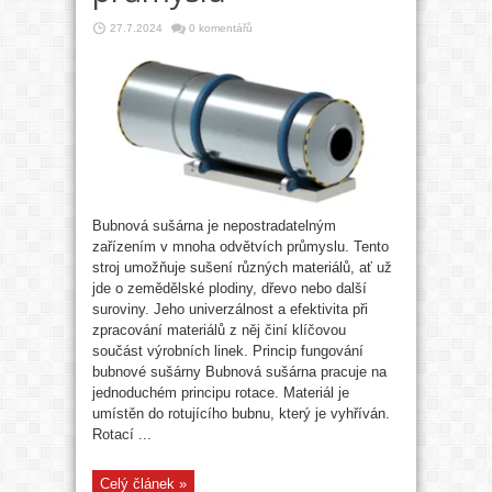
27.7.2024
0 komentářů
Bubnová sušárna je nepostradatelným
zařízením v mnoha odvětvích průmyslu. Tento
stroj umožňuje sušení různých materiálů, ať už
jde o zemědělské plodiny, dřevo nebo další
suroviny. Jeho univerzálnost a efektivita při
zpracování materiálů z něj činí klíčovou
součást výrobních linek. Princip fungování
bubnové sušárny Bubnová sušárna pracuje na
jednoduchém principu rotace. Materiál je
umístěn do rotujícího bubnu, který je vyhříván.
Rotací ...
Celý článek »