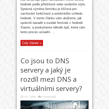
hodinek podle příležitosti nebo osobního stylu.
Správná výměna řemínku je klíčová pro
zachování funkčnosti a estetického vzhledu
hodinek. V tomto článku vám ukážeme, jak
správně nasadit a sundat řemínek z hodinek
Xiaomi, a poskytneme několik tipů, které vám
tento proces usnadní. ...
Celý článek »
Co jsou to DNS
servery a jaký je
rozdíl mezi DNS a
virtuálními servery?
31.7.2024
0 komentářů