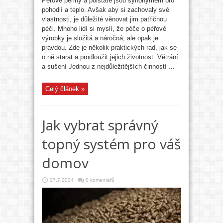
Péřové peřiny a polštáře jsou synonymem pro
pohodlí a teplo. Avšak aby si zachovaly své
vlastnosti, je důležité věnovat jim patřičnou
péči. Mnoho lidí si myslí, že péče o péřové
výrobky je složitá a náročná, ale opak je
pravdou. Zde je několik praktických rad, jak se
o ně starat a prodloužit jejich životnost. Větrání
a sušení Jednou z nejdůležitějších činností ...
Celý článek »
Jak vybrat správný
topný systém pro váš
domov
27.7.2024
0 komentářů