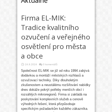
Aktuálně
Firma EL-MIK:
Tradice kvalitního
ozvučení a veřejného
osvětlení pro města
a obce
24.9.2024
0 komentářů
Společnost EL-MIK se již od roku 1994 zabývá
dodávkou a montáží městských rozhlasů a
ozvučovací techniky. Díky dlouholetým
zkušenostem a neustálému rozšiřování nabídky
dnes dokáže pokrýt potřeby menších obcí i
rozsáhlých mikroregionů. Firma si zakládá na
poskytování komplexních služeb a cenově
výhodných řešení, která přizpůsobuje
specifickým požadavkům každého zákazníka.