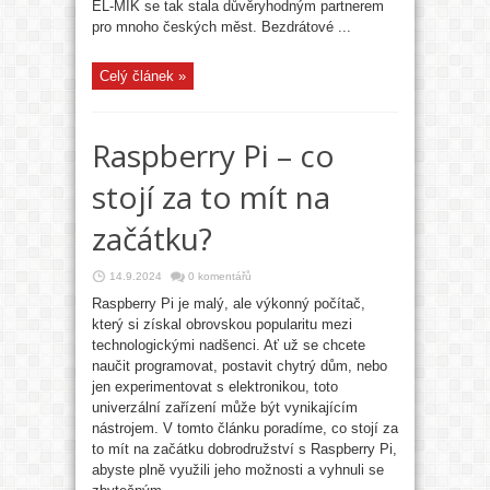
EL-MIK se tak stala důvěryhodným partnerem
pro mnoho českých měst. Bezdrátové ...
Celý článek »
Raspberry Pi – co
stojí za to mít na
začátku?
14.9.2024
0 komentářů
Raspberry Pi je malý, ale výkonný počítač,
který si získal obrovskou popularitu mezi
technologickými nadšenci. Ať už se chcete
naučit programovat, postavit chytrý dům, nebo
jen experimentovat s elektronikou, toto
univerzální zařízení může být vynikajícím
nástrojem. V tomto článku poradíme, co stojí za
to mít na začátku dobrodružství s Raspberry Pi,
abyste plně využili jeho možnosti a vyhnuli se