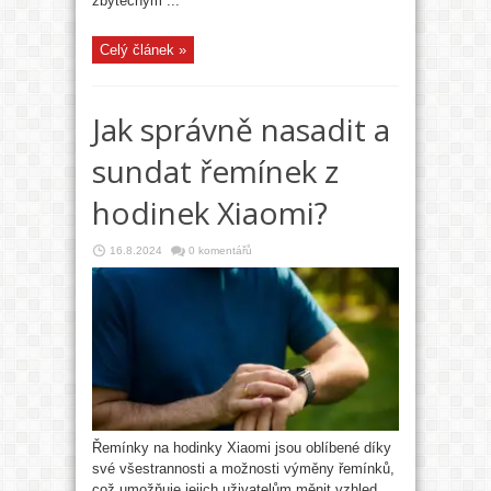
zbytečným ...
Celý článek »
Jak správně nasadit a
sundat řemínek z
hodinek Xiaomi?
16.8.2024
0 komentářů
Řemínky na hodinky Xiaomi jsou oblíbené díky
své všestrannosti a možnosti výměny řemínků,
což umožňuje jejich uživatelům měnit vzhled