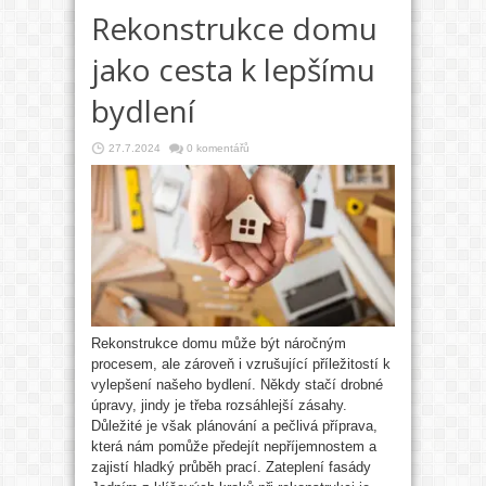
Rekonstrukce domu
jako cesta k lepšímu
bydlení
27.7.2024
0 komentářů
Rekonstrukce domu může být náročným
procesem, ale zároveň i vzrušující příležitostí k
vylepšení našeho bydlení. Někdy stačí drobné
úpravy, jindy je třeba rozsáhlejší zásahy.
Důležité je však plánování a pečlivá příprava,
která nám pomůže předejít nepříjemnostem a
zajistí hladký průběh prací. Zateplení fasády