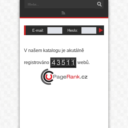
E-mail:
Heslo:
Registrace
|
Zapomenuté heslo
V našem katalogu je akutálně
registrováno
webů.