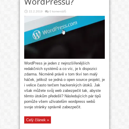
WordPressu?
22.2.2019
0 komentářů
WordPress je jeden z nejrozšířenějších
redakčních systémů a co víc, je k dispozici
zdarma. Nicméně právě v tom tkví ten malý
háček, jelikož se jedná o open source projekt, je
i velice často terčem hackerských útoků. Jak
však můžete svůj web zabezpečit tak, abyste
těmto útokům předešli? Následujících pár tipů
pomůže všem uživatelům wordpress webů
svoje stránky správně zabezpečit.
Celý článek »