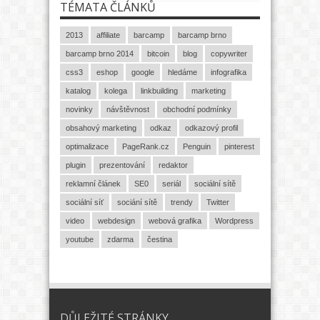
TÉMATA ČLÁNKŮ
2013
affiliate
barcamp
barcamp brno
barcamp brno 2014
bitcoin
blog
copywriter
css3
eshop
google
hledáme
infografika
katalog
kolega
linkbuilding
marketing
novinky
návštěvnost
obchodní podmínky
obsahový marketing
odkaz
odkazový profil
optimalizace
PageRank.cz
Penguin
pinterest
plugin
prezentování
redaktor
reklamní článek
SE0
seriál
sociální sítě
sociální síť
sociání sítě
trendy
Twitter
video
webdesign
webová grafika
Wordpress
youtube
zdarma
čestina
DŮLEŽITÉ STRÁNKY