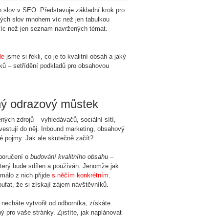
 slov v SEO. Představuje základní krok pro
vých slov mnohem víc než jen tabulkou
o víc než jen seznam navržených témat.
le
jsme si řekli, co je to kvalitní obsah a jaký
ů – setřídění podkladů pro obsahovou
ný odrazový můstek
ných zdrojů – vyhledávačů, sociální sítí,
nvestují do něj. Inbound marketing, obsahový
é pojmy. Jak ale skutečně začít?
oporučení o
budování kvalitního obsahu
–
terý bude sdílen a používán. Jenomže jak
málo z nich přijde
s něčím konkrétním
.
ufat, že si získají zájem návštěvníků.
necháte vytvořit od odborníka, získáte
pro vaše stránky. Zjistíte, jak naplánovat