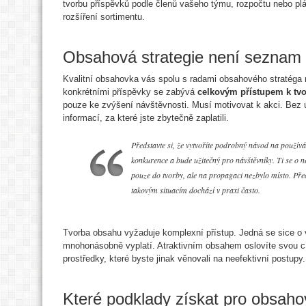
tvorbu příspěvků podle členů vašeho týmu, rozpočtu nebo pl
rozšíření sortimentu.
Obsahová strategie není seznam
Kvalitní obsahovka vás spolu s radami obsahového stratég
konkrétními příspěvky se zabývá
celkovým přístupem k tvo
pouze ke zvýšení návštěvnosti. Musí motivovat k akci. Bez 
informací, za které jste zbytečně zaplatili.
Představte si, že vytvoříte podrobný návod na použív
konkurence a bude užitečný pro návštěvníky. Ti se o ně
pouze do tvorby, ale na propagaci nezbylo místo. Pře
takovým situacím dochází v praxi často.
Tvorba obsahu vyžaduje komplexní přístup. Jedná se sice o vě
mnohonásobně vyplatí. Atraktivním obsahem oslovíte svou cí
prostředky, které byste jinak věnovali na neefektivní postupy.
Které podklady získat pro obsahov