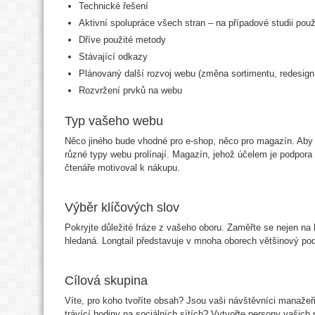
Technické řešení
Aktivní spolupráce všech stran – na případové studii použi
Dříve použité metody
Stávající odkazy
Plánovaný další rozvoj webu (změna sortimentu, redesign 
Rozvržení prvků na webu
Typ vašeho webu
Něco jiného bude vhodné pro e-shop, něco pro magazín. Aby 
různé typy webu prolínají. Magazín, jehož účelem je podpora
čtenáře motivoval k nákupu.
Výběr klíčových slov
Pokryjte důležité fráze z vašeho oboru. Zaměřte se nejen na 
hledaná. Longtail představuje v mnoha oborech většinový pod
Cílová skupina
Víte, pro koho tvoříte obsah? Jsou vaši návštěvníci manažeři
trávící hodiny na sociálních sítích? Vytvořte persony vašic