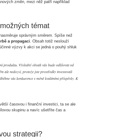
ánových změn, mezi něž patří například
 možných témat
a nasměruje správným směrem. Spíše než
rbě a propagaci
. Obsah totiž neslouží
účinné výzvy k akci se jedná o pouhý shluk
ání produktu. Výsledný obsah vás bude odlišovat od
m ale nedozví, protože jste prostředky investovali
dběhne vás konkurence s méně kvalitními příspěvky. K
tší časovou i finanční investici, ta se ale
lovou skupinu a navíc ušetříte čas a
ou strategii?