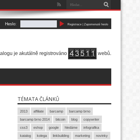
Heslo:
Registrace
|
Zapomenuté heslo
alogu je akutálně registrováno
webů.
TÉMATA ČLÁNKŮ
2013
affiliate
barcamp
barcamp brno
barcamp brno 2014
bitcoin
blog
copywriter
css3
eshop
google
hledáme
infografika
katalog
kolega
linkbuilding
marketing
novinky