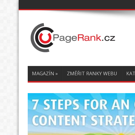
MAGAZÍN
»
ZMĚŘIT RANKY WEBU
KA