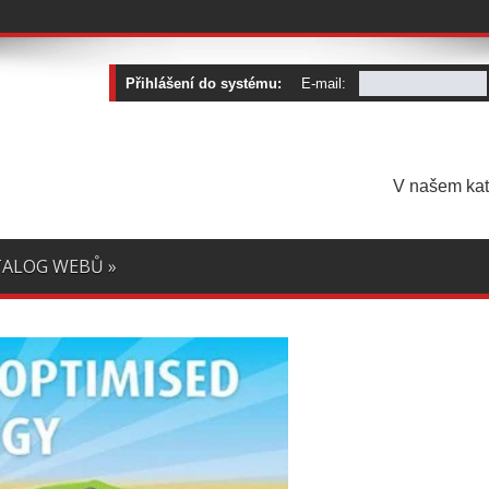
Přihlášení do systému:
E-mail:
V našem kat
TALOG WEBŮ
»