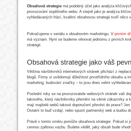
Obsahová strategie
má podobný účel jako analýza klíčových
provozování úspěšného webu. A stejně jako je analýza klíčo
vyhledávaných frází, kvalitní obsahovou strategii tvoří něc
Pokračujeme v seriálu o obsahovém marketingu. V
prvním dí
má význam. Nyní se budeme věnovat jednomu z prvních krok
strategii.
Obsahová strategie jako váš pev
Většina návštěvníků internetových stránek přichází z neplace
blogů. Firmy si uvědomují důležitost prvotřídního obsahu a i
marketing, budování značky – to jsou dnes velmi vyhledávan
Poslední roky se na provozovatele webových stránek valí d
takového, který návštěvníky přemění na věrné zákazníky a k
mají majitelé webů takové doporučení převést do praxe? Jen 
Ostatní to buď vzdají, nebo spustí partnerský web a budou do
Právě v tomto směru pomůže obsahová strategie. Pokud si ji 
cennou zpětnou vazbu. Budete vědět, jaký obsah bude vhodný 