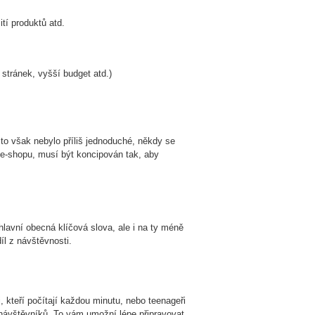
tí produktů atd.
stránek, vyšší budget atd.)
to však nebylo příliš jednoduché, někdy se
 e-shopu, musí být koncipován tak, aby
hlavní obecná klíčová slova, ale i na ty méně
íl z návštěvnosti.
, kteří počítají každou minutu, nebo teenageři
h návštěvníků. To vám umožní lépe připravovat