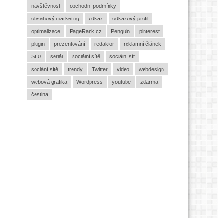
návštěvnost
obchodní podmínky
obsahový marketing
odkaz
odkazový profil
optimalizace
PageRank.cz
Penguin
pinterest
plugin
prezentování
redaktor
reklamní článek
SE0
seriál
sociální sítě
sociální síť
sociání sítě
trendy
Twitter
video
webdesign
webová grafika
Wordpress
youtube
zdarma
čestina