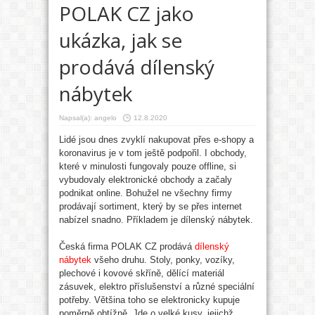
POLAK CZ jako
ukázka, jak se
prodává dílenský
nábytek
Napsal(a):
angelo
12.8.2020
Lidé jsou dnes zvyklí nakupovat přes e-shopy a
koronavirus je v tom ještě podpořil. I obchody,
které v minulosti fungovaly pouze offline, si
vybudovaly elektronické obchody a začaly
podnikat online. Bohužel ne všechny firmy
prodávají sortiment, který by se přes internet
nabízel snadno. Příkladem je dílenský nábytek.
Česká firma POLAK CZ prodává
dílenský
nábytek
všeho druhu. Stoly, ponky, vozíky,
plechové i kovové skříně, dělící materiál
zásuvek, elektro příslušenství a různé speciální
potřeby. Většina toho se elektronicky kupuje
poměrně obtížně. Jde o velké kusy, jejichž