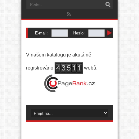
E-mail:
Heslo:
Registrace
|
Zapomenuté heslo
V našem katalogu je akutálně
registrováno
webů.