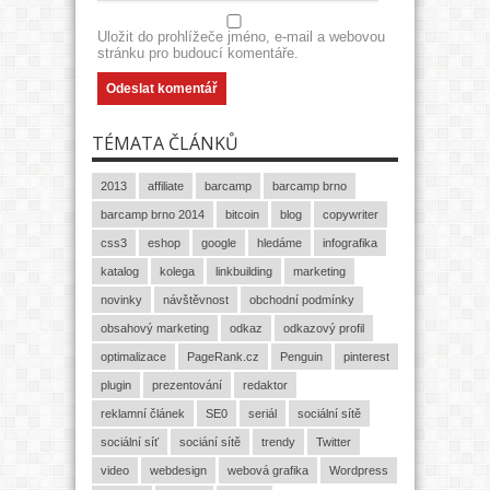
Uložit do prohlížeče jméno, e-mail a webovou
stránku pro budoucí komentáře.
TÉMATA ČLÁNKŮ
2013
affiliate
barcamp
barcamp brno
barcamp brno 2014
bitcoin
blog
copywriter
css3
eshop
google
hledáme
infografika
katalog
kolega
linkbuilding
marketing
novinky
návštěvnost
obchodní podmínky
obsahový marketing
odkaz
odkazový profil
optimalizace
PageRank.cz
Penguin
pinterest
plugin
prezentování
redaktor
reklamní článek
SE0
seriál
sociální sítě
sociální síť
sociání sítě
trendy
Twitter
video
webdesign
webová grafika
Wordpress