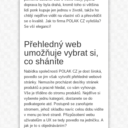
doprava by byla drahá, kromě toho si většina
lidí ponk kupuje jen jednou v životě, takže ho
chtějí nejdříve vidět na vlastní oči a přesvědčit
se o kvalitě. Jak to firma POLAK CZ vyřešila?
Se vší elegancí!
Přehledný web
umožňuje vybrat si,
co sháníte
Nabídka společnosti POLAK CZ je dost široká,
povedlo se jim však vytvořit přehledné webové
stránky. Nemusíte procházet desítky stránek
produktů a pracně hledat, co vám vyhovuje.
Vše je tříděno do stromu produktů. Nejdříve si
vyberete jednu kategorii, dostanete se do
podkategorie atd. Postupně se zanořujete
stromem, jehož skladbu navíc celou dobu vidíte
v menu po levé straně. Přizpůsobení webu
uživatelům a UX se tedy povedlo na jedničku. A
jak je to s objednáváním?